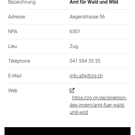
Bezeichnung
Amt für Wald und Wild
Adresse
Aegeristrasse 56
NPA
6301
Lieu
Zug
Téléphone
041 594 35 35
E-Mail
info.afw@zg.ch
Web
https://zg.ch/de/direktion-
des-innern/amt-fuer-wald-
und-wild