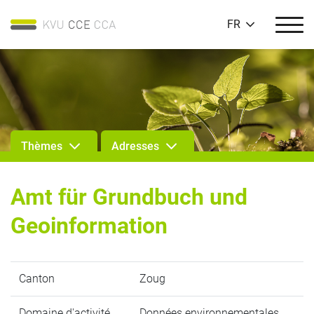
FR
Thèmes
Adresses
Amt für Grundbuch und
Geoinformation
Canton
Zoug
Domaine d'activité
Données environnementales