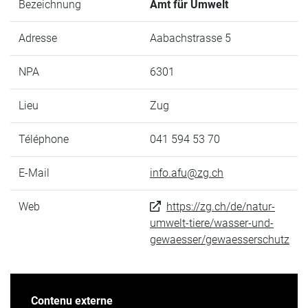
Bezeichnung
Amt für Umwelt
Adresse
Aabachstrasse 5
NPA
6301
Lieu
Zug
Téléphone
041 594 53 70
E-Mail
info.afu@zg.ch
Web
https://zg.ch/de/natur-
umwelt-tiere/wasser-und-
gewaesser/gewaesserschutz
Contenu externe