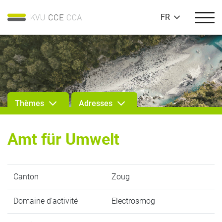
FR
Thèmes
Adresses
Amt für Umwelt
Canton
Zoug
Domaine d'activité
Electrosmog