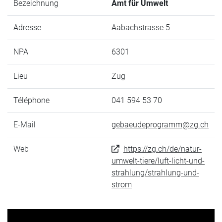
Bezeichnung
Amt für Umwelt
Adresse
Aabachstrasse 5
NPA
6301
Lieu
Zug
Téléphone
041 594 53 70
E-Mail
gebaeudeprogramm@zg.ch
Web
https://zg.ch/de/natur-
umwelt-tiere/luft-licht-und-
strahlung/strahlung-und-
strom