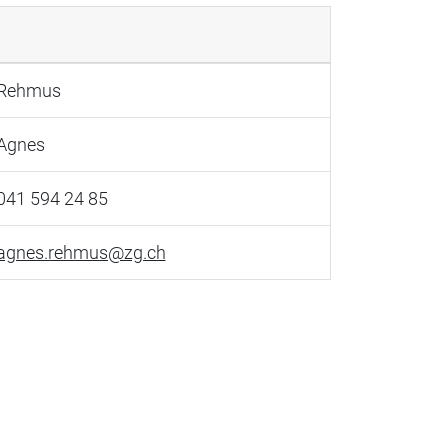
Rehmus
Agnes
041 594 24 85
agnes.rehmus@zg.ch