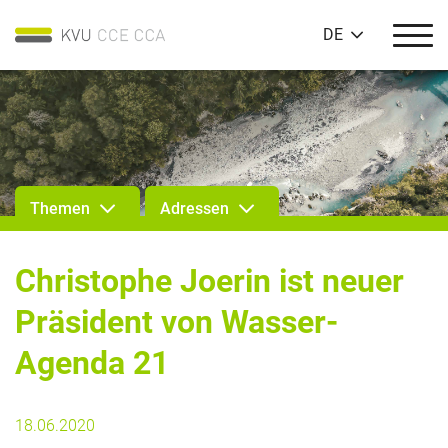
DE
Themen
Adressen
Christophe Joerin ist neuer
Präsident von Wasser-
Agenda 21
18.06.2020