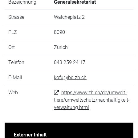
Bezeichnung
Generalsekretariat
Strasse
Walcheplatz 2
PLZ
8090
Ort
Zürich
Telefon
043 259 24 17
E-Mail
kofu@bd.zh.ch
Web
https://www.zh.ch/de/umwelt-
tiere/umweltschutz/nachhaltigkeit-
verwaltung.html
Externer Inhalt