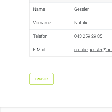
Name
Gessler
Vorname
Natalie
Telefon
043 259 29 85
E-Mail
natalie.gessler@bd
« zurück