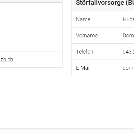
Störfallvorsorge (B
Name
Hube
Vorname
Domi
Telefon
043 
.zh.ch
E-Mail
domi