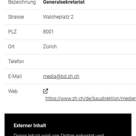
Bezeichnung
Generalsekretariat
Strasse
Walcheplatz 2
PLZ
8001
Ort
Zürich
Telefon
E-Mail
media@bd.zh.ch
Web
https://www.zh.ch/de/baudirektion/medien
Externer Inhalt
Dieser Inhalt wird von Dritten gehostet und