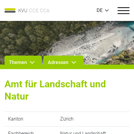
DE
Themen
Adressen
Amt für Landschaft und
Natur
Kanton
Zürich
Fachbereich
Natur und Landschaft