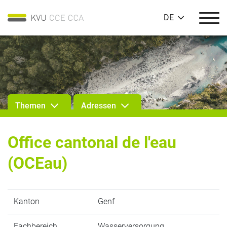
DE
Themen
Adressen
Office cantonal de l'eau
(OCEau)
Kanton
Genf
Fachbereich
Wasserversorgung