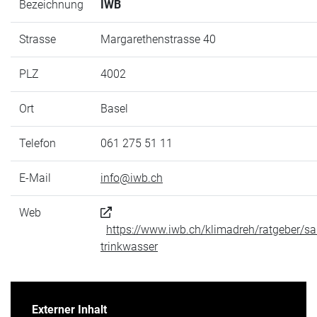
Bezeichnung
IWB
Strasse
Margarethenstrasse 40
PLZ
4002
Ort
Basel
Telefon
061 275 51 11
E-Mail
info@iwb.ch
Web
https://www.iwb.ch/klimadreh/ratgeber/sa
trinkwasser
Externer Inhalt