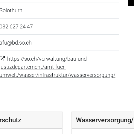
Solothurn
032 627 24 47
afu@bd.so.ch
https://so.ch/verwaltung/bau-und-
justizdepartement/amt-fuer-
umwelt/wasser/infrastruktur/wasserversorgung/
rschutz
Wasserversorgung/