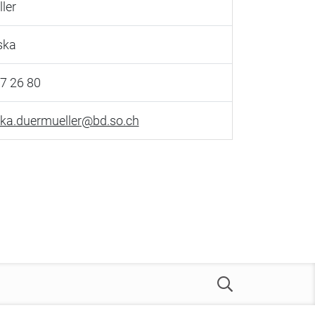
ler
ska
7 26 80
ska.duermueller@bd.so.ch