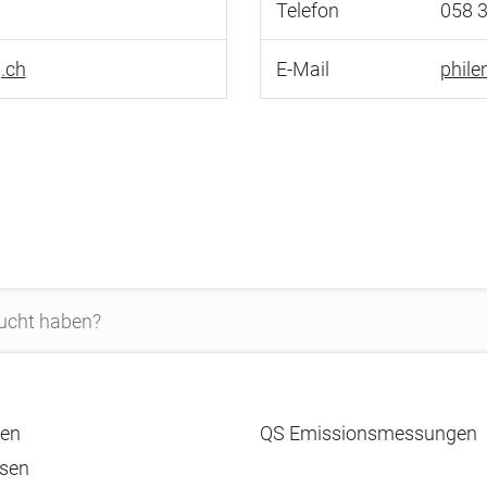
Telefon
058 3
g.ch
E-Mail
phil
en
QS Emissionsmessungen
sen