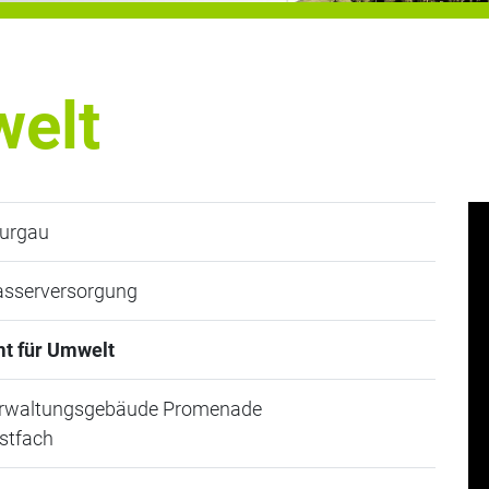
welt
urgau
sserversorgung
t für Umwelt
rwaltungsgebäude Promenade
stfach