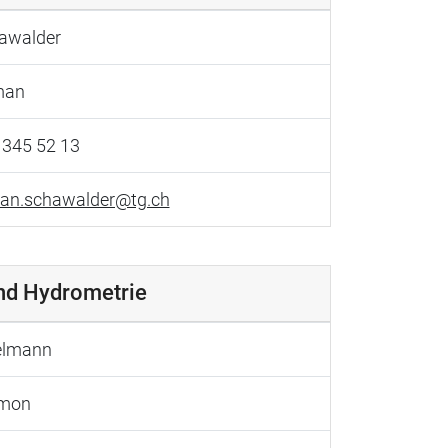
awalder
man
 345 52 13
an.schawalder@tg.ch
nd Hydrometrie
elmann
emon