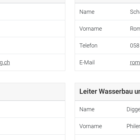
Name
Sch
Vorname
Ro
Telefon
058
g.ch
E-Mail
rom
Leiter Wasserbau u
Name
Digg
Vorname
Phil