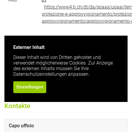
https://www4.ti.ch/dt/da/spaas/upaai/te
protezione-e-approvvigionamento/protezio
approvvigionamento/approvvigionamento-i
Externer Inhalt
Dieser Inhalt wird von Dritten gehostet und
verwendet möglicherweise Cookies. Zur Anzeige
des externen Inhalts müssen Sie Ihre
Datenschutzeinstellungen anpassen.
Einstellungen
Kontakte
Capo ufficio