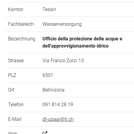
Kanton
Tessin
Fachbereich
Wasserversorgung
Bezeichnung
Ufficio della protezione delle acque e
dell'approvvigionamento idrico
Strasse
Via Franco Zorzi 13
PLZ
6501
Ort
Bellinzona
Telefon
091 814 28 19
E-Mail
dt-upaai@ti.ch
Web