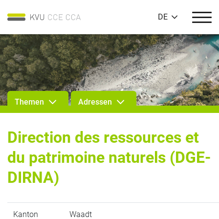
DE
Themen
Adressen
Direction des ressources et
du patrimoine naturels (DGE-
DIRNA)
Kanton
Waadt