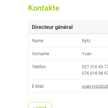
Kontakte
Directeur général
Name
Rytz
Vorname
Yvan
Telefon
021 316 43 7
076 616 96 9
E-Mail
yvan.rytz@vd
« zurück