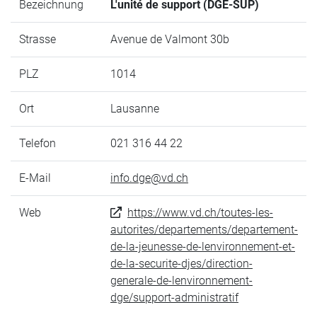
Bezeichnung
L'unité de support (DGE-SUP)
Strasse
Avenue de Valmont 30b
PLZ
1014
Ort
Lausanne
Telefon
021 316 44 22
E-Mail
info.dge@vd.ch
Web
https://www.vd.ch/toutes-les-
autorites/departements/departement-
de-la-jeunesse-de-lenvironnement-et-
de-la-securite-djes/direction-
generale-de-lenvironnement-
dge/support-administratif