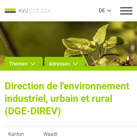
DE
Themen
Adressen
Direction de l'environnement
industriel, urbain et rural
(DGE-DIREV)
Kanton
Waadt