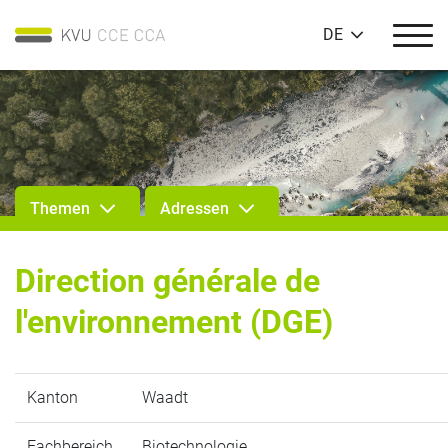
DE
Themen
Adressen
Direction générale de
l'environnement (DGE)
Kanton
Waadt
Fachbereich
Biotechnologie