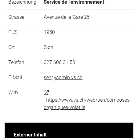
Bezeichnung
Service de l'environnement
Strasse
Avenue de la Gare 25
PLZ
1950
Ort
Sion
Telefon
027 606 31 50
E-Mail
sen@admin.vs.ch
Web
https://www.vs.ch/web/sen/composes-
organiques-volatils
Externer Inhalt