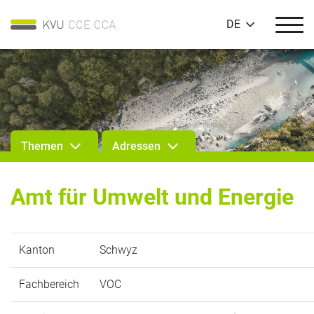
DE
Themen
Adressen
Amt für Umwelt und Energie
Kanton
Schwyz
Fachbereich
VOC