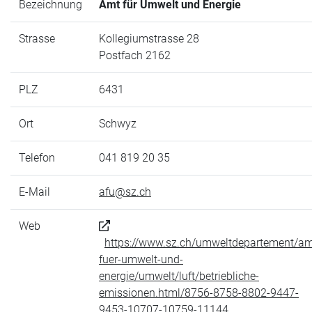
Bezeichnung
Amt für Umwelt und Energie
Strasse
Kollegiumstrasse 28
Postfach 2162
PLZ
6431
Ort
Schwyz
Telefon
041 819 20 35
E-Mail
afu@sz.ch
Web
https://www.sz.ch/umweltdepartement/am
fuer-umwelt-und-
energie/umwelt/luft/betriebliche-
emissionen.html/8756-8758-8802-9447-
9453-10707-10759-11144