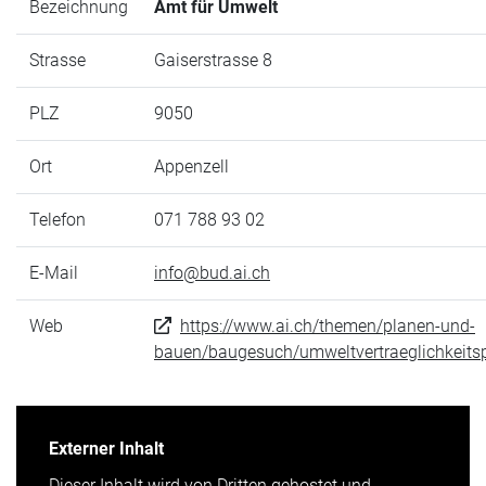
Bezeichnung
Amt für Umwelt
Strasse
Gaiserstrasse 8
PLZ
9050
Ort
Appenzell
Telefon
071 788 93 02
E-Mail
info@bud.ai.ch
Web
https://www.ai.ch/themen/planen-und-
bauen/baugesuch/umweltvertraeglichkeits
Externer Inhalt
Dieser Inhalt wird von Dritten gehostet und