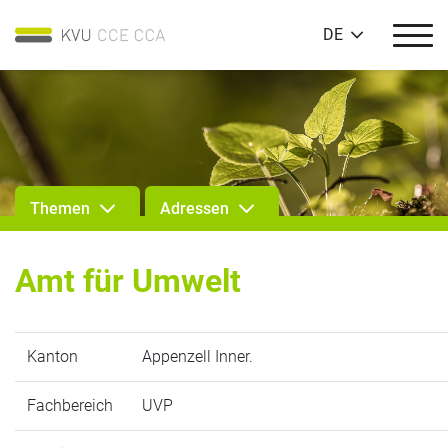
DE
Themen
Adressen
Amt für Umwelt
Kanton
Appenzell Inner.
Fachbereich
UVP