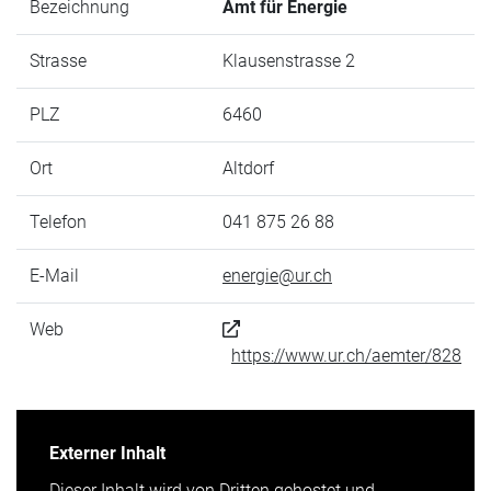
Bezeichnung
Amt für Energie
Strasse
Klausenstrasse 2
PLZ
6460
Ort
Altdorf
Telefon
041 875 26 88
E-Mail
energie@ur.ch
Web
https://www.ur.ch/aemter/828
Externer Inhalt
Dieser Inhalt wird von Dritten gehostet und