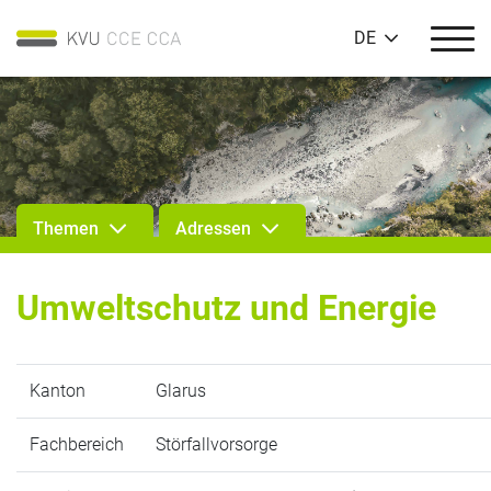
DE
Themen
Adressen
Umweltschutz und Energie
Kanton
Glarus
Fachbereich
Störfallvorsorge