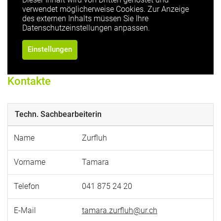
verwendet möglicherweise Cookies. Zur Anzeige
des externen Inhalts müssen Sie Ihre
Datenschutzeinstellungen anpassen.
Einstellungen
Kontakte
Techn. Sachbearbeiterin
Name
Zurfluh
Vorname
Tamara
Telefon
041 875 24 20
E-Mail
tamara.zurfluh@ur.ch