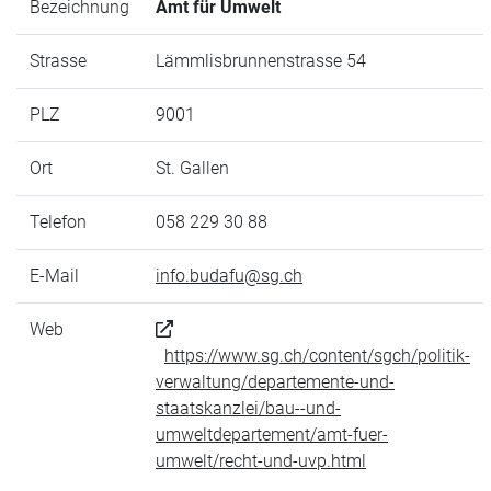
Bezeichnung
Amt für Umwelt
Strasse
Lämmlisbrunnenstrasse 54
PLZ
9001
Ort
St. Gallen
Telefon
058 229 30 88
E-Mail
info.budafu@sg.ch
Web
https://www.sg.ch/content/sgch/politik-
verwaltung/departemente-und-
staatskanzlei/bau--und-
umweltdepartement/amt-fuer-
umwelt/recht-und-uvp.html