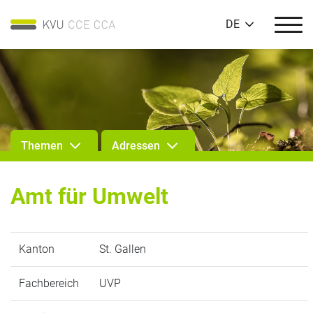
DE
Themen
Adressen
Amt für Umwelt
Kanton
St. Gallen
Fachbereich
UVP