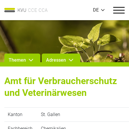
DE
Themen
Adressen
Amt für Verbraucherschutz
und Veterinärwesen
Kanton
St. Gallen
Fachbereich
Chemikalien