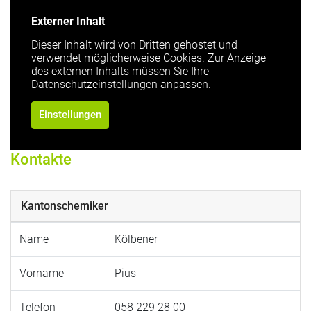
Externer Inhalt
Dieser Inhalt wird von Dritten gehostet und
verwendet möglicherweise Cookies. Zur Anzeige
des externen Inhalts müssen Sie Ihre
Datenschutzeinstellungen anpassen.
Einstellungen
Kontakte
Kantonschemiker
Name
Kölbener
Vorname
Pius
Telefon
058 229 28 00