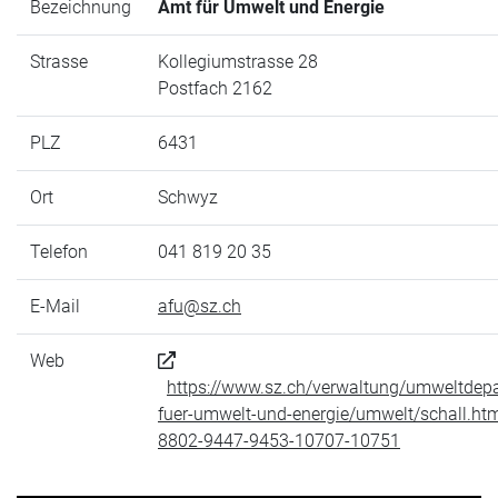
Bezeichnung
Amt für Umwelt und Energie
Strasse
Kollegiumstrasse 28
Postfach 2162
PLZ
6431
Ort
Schwyz
Telefon
041 819 20 35
E-Mail
afu@sz.ch
Web
https://www.sz.ch/verwaltung/umweltdep
fuer-umwelt-und-energie/umwelt/schall.ht
8802-9447-9453-10707-10751