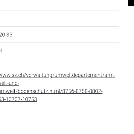
20 35
ch
/www.sz.ch/verwaltung/umweltdepartement/amt-
elt-und-
umwelt/bodenschutz.html/8756-8758-8802-
53-10707-10753