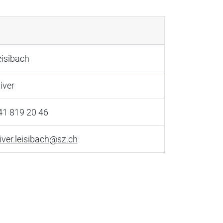
eisibach
iver
41 819 20 46
liver.leisibach@sz.ch