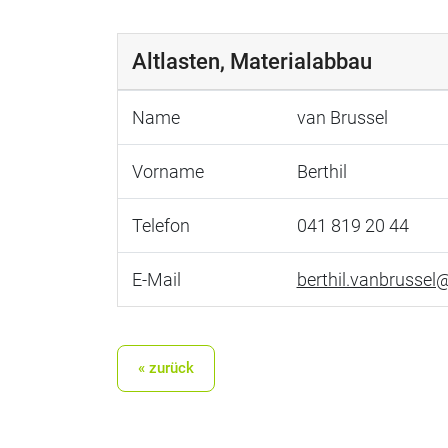
Altlasten, Materialabbau
Name
van Brussel
Vorname
Berthil
Telefon
041 819 20 44
E-Mail
berthil.vanbrussel
« zurück