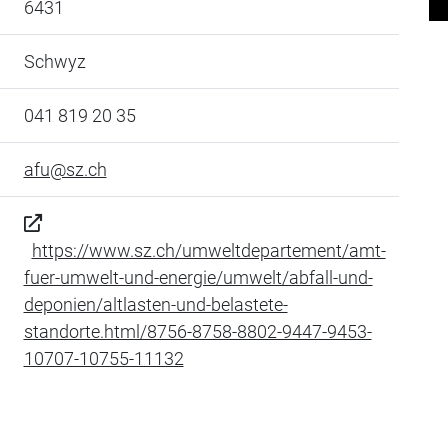
6431
Schwyz
041 819 20 35
afu@sz.ch
https://www.sz.ch/umweltdepartement/amt-
fuer-umwelt-und-energie/umwelt/abfall-und-
deponien/altlasten-und-belastete-
standorte.html/8756-8758-8802-9447-9453-
10707-10755-11132