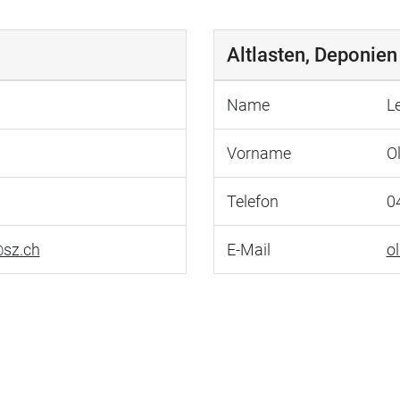
Altlasten, Deponien
Name
L
Vorname
Ol
Telefon
0
@sz.ch
E-Mail
o