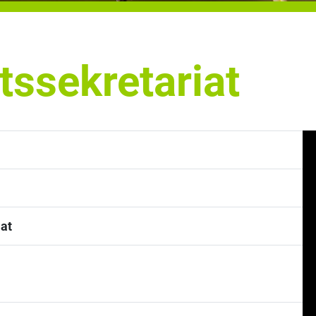
ssekretariat
at