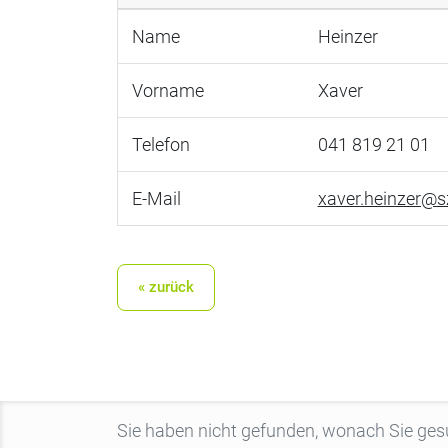
Name
Heinzer
Vorname
Xaver
Telefon
041 819 21 01
E-Mail
xaver.heinzer@s
« zurück