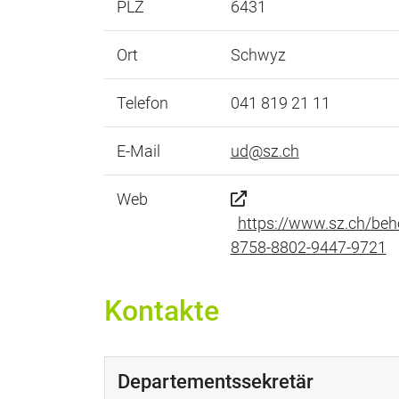
PLZ
6431
Ort
Schwyz
Telefon
041 819 21 11
E-Mail
ud@sz.ch
Web
https://www.sz.ch/be
8758-8802-9447-9721
Kontakte
Departementssekretär