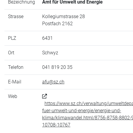
Bezeichnung
Amt für Umwelt und Energie
Strasse
Kollegiumstrasse 28
Postfach 2162
PLZ
6431
Ort
Schwyz
Telefon
041 819 20 35
E-Mail
afu@sz.ch
Web
https://www.sz.ch/verwaltung/umweltdep
fuer-umwelt-und-energie/energie-und-
klima/klimawandel.html/8756-8758-8802-
10708-10767