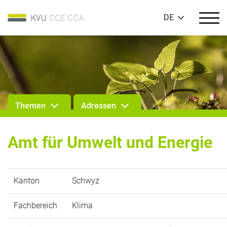
DE
Themen
Adressen
Amt für Umwelt und Energie
Kanton
Schwyz
Fachbereich
Klima