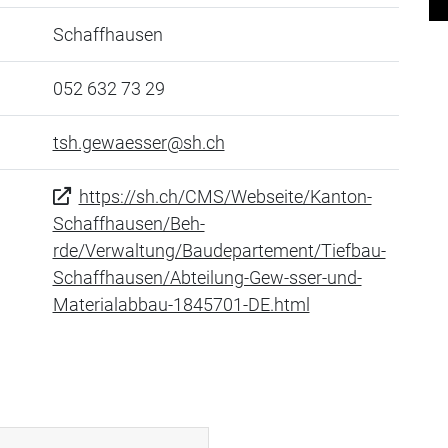
Schaffhausen
052 632 73 29
tsh.gewaesser@sh.ch
https://sh.ch/CMS/Webseite/Kanton-
Schaffhausen/Beh-
rde/Verwaltung/Baudepartement/Tiefbau-
Schaffhausen/Abteilung-Gew-sser-und-
Materialabbau-1845701-DE.html