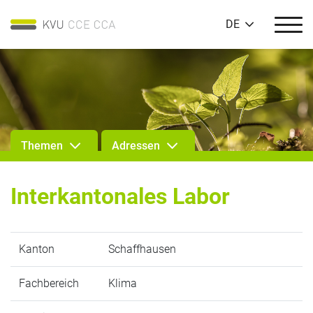
DE
Themen
Adressen
Interkantonales Labor
Kanton
Schaffhausen
Fachbereich
Klima