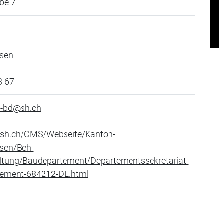
be 7
sen
3 67
t-bd@sh.ch
//sh.ch/CMS/Webseite/Kanton-
sen/Beh-
ltung/Baudepartement/Departementssekretariat-
ement-684212-DE.html