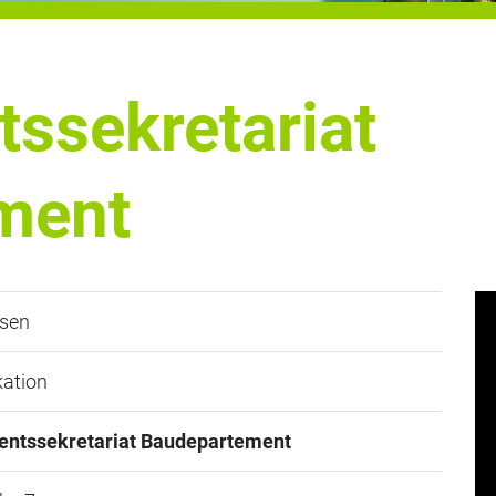
ssekretariat
ment
sen
ation
ntssekretariat Baudepartement