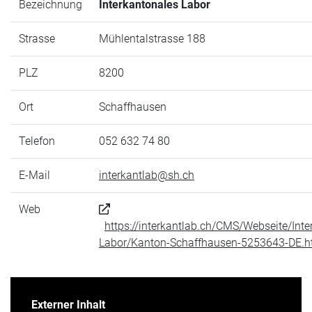
Bezeichnung
Interkantonales Labor
Strasse
Mühlentalstrasse 188
PLZ
8200
Ort
Schaffhausen
Telefon
052 632 74 80
E-Mail
interkantlab@sh.ch
Web
https://interkantlab.ch/CMS/Webseite/Inte
Labor/Kanton-Schaffhausen-5253643-DE.h
Externer Inhalt