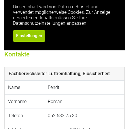
Dieser Inhalt wird von Dritten gehostet und
verwendet möglicherweise Cookies. Zur Anzeige
des externen Inhalts müssen Sie Ihre
Datenschutzeinstellungen anpassen.
Einstellungen
Kontakte
Fachbereichsleiter Luftreinhaltung, Biosicherheit
Name
Fendt
Vorname
Roman
Telefon
052 632 75 30