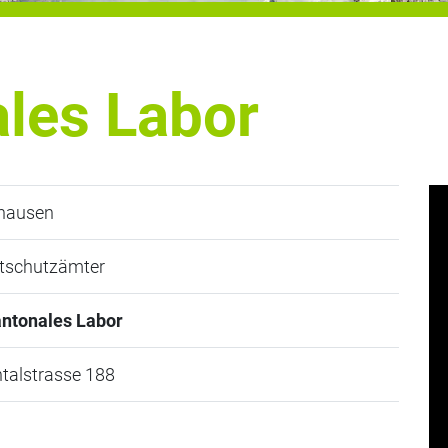
ales Labor
hausen
tschutzämter
antonales Labor
talstrasse 188