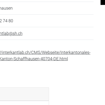
hausen
2 74 80
antlab@sh.ch
://interkantlab.ch/CMS/Webseite/Interkantonales-
Kanton-Schaffhausen-40704-DE.html