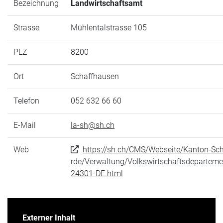
Bezeichnung
Landwirtschaftsamt
Strasse
Mühlentalstrasse 105
PLZ
8200
Ort
Schaffhausen
Telefon
052 632 66 60
E-Mail
la-sh@sh.ch
Web
https://sh.ch/CMS/Webseite/Kanton-Sc
rde/Verwaltung/Volkswirtschaftsdepartem
24301-DE.html
Externer Inhalt