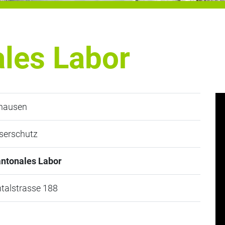
ales Labor
hausen
erschutz
antonales Labor
talstrasse 188