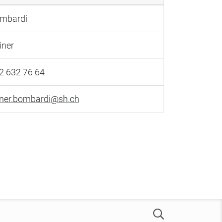
mbardi
iner
2 632 76 64
iner.bombardi@sh.ch