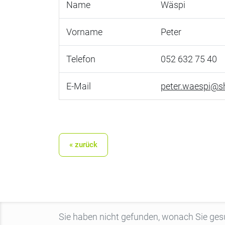
Name
Wäspi
Vorname
Peter
Telefon
052 632 75 40
E-Mail
peter.waespi@s
« zurück