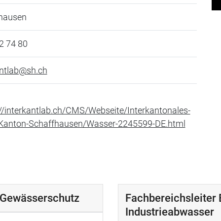
hausen
2 74 80
antlab@sh.ch
://interkantlab.ch/CMS/Webseite/Interkantonales-
Kanton-Schaffhausen/Wasser-2245599-DE.html
, Gewässerschutz
Fachbereichsleiter 
Industrieabwasser