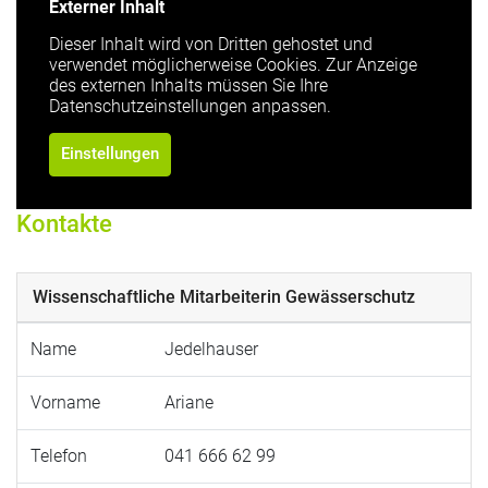
Externer Inhalt
Dieser Inhalt wird von Dritten gehostet und
verwendet möglicherweise Cookies. Zur Anzeige
des externen Inhalts müssen Sie Ihre
Datenschutzeinstellungen anpassen.
Einstellungen
Kontakte
Wissenschaftliche Mitarbeiterin Gewässerschutz
Name
Jedelhauser
Vorname
Ariane
Telefon
041 666 62 99