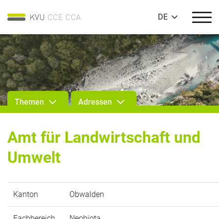
DE
Themen
Adressen
Amt für Landwirtschaft und
Umwelt
Kanton
Obwalden
Fachbereich
Neobiota