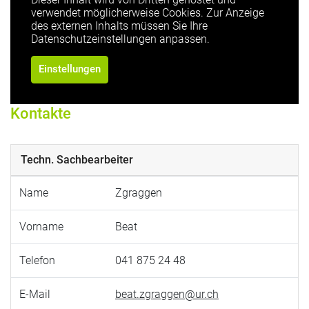
verwendet möglicherweise Cookies. Zur Anzeige
des externen Inhalts müssen Sie Ihre
Datenschutzeinstellungen anpassen.
Einstellungen
Kontakte
Techn. Sachbearbeiter
Name
Zgraggen
Vorname
Beat
Telefon
041 875 24 48
E-Mail
beat.zgraggen@ur.ch