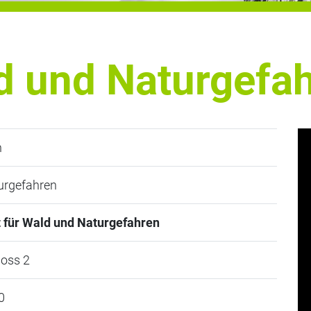
d und Naturgefa
n
urgefahren
 für Wald und Naturgefahren
loss 2
0