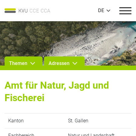
DE
Themen
Adressen
Amt für Natur, Jagd und
Fischerei
Kanton
St. Gallen
Fachbereich
Natur und Landschaft