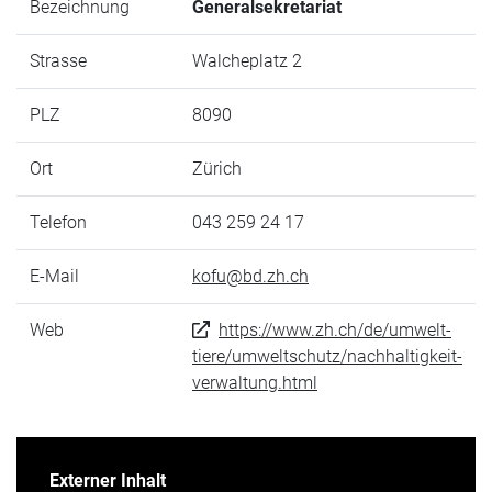
Bezeichnung
Generalsekretariat
Strasse
Walcheplatz 2
PLZ
8090
Ort
Zürich
Telefon
043 259 24 17
E-Mail
kofu@bd.zh.ch
Web
https://www.zh.ch/de/umwelt-
tiere/umweltschutz/nachhaltigkeit-
verwaltung.html
Externer Inhalt