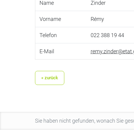
Name
Zinder
Vorname
Rémy
Telefon
022 388 19 44
E-Mail
remy.zinder@etat.
« zurück