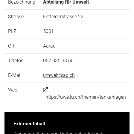
Bezeichnung
Abteilung für Umwelt
Strasse
Entfelderstrasse 22
PLZ
5001
Ort
Aarau
Telefon
062 835 33 60
E-Mail
umwelt@ag.ch
Web
https://uwe.lu.ch/themen/tankanlagen
Externer Inhalt
Dieser Inhalt wird von Dritten gehostet und