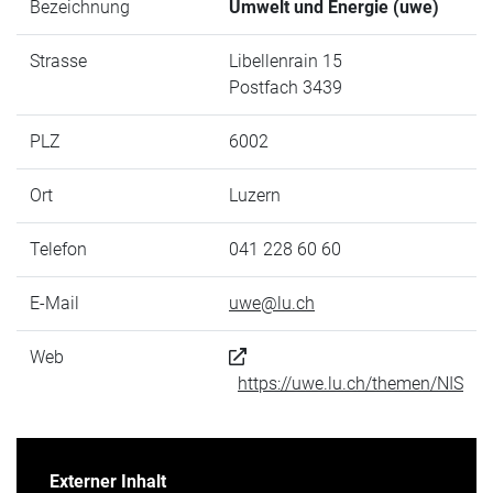
Bezeichnung
Umwelt und Energie (uwe)
Strasse
Libellenrain 15
Postfach 3439
PLZ
6002
Ort
Luzern
Telefon
041 228 60 60
E-Mail
uwe@lu.ch
Web
https://uwe.lu.ch/themen/NIS
Externer Inhalt