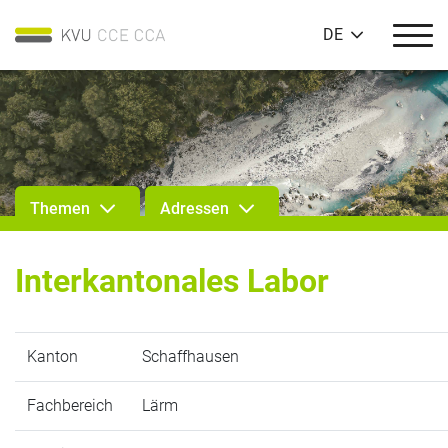
DE
Themen
Adressen
Interkantonales Labor
Kanton
Schaffhausen
Fachbereich
Lärm