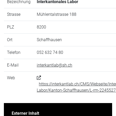
Bezeichnung
Interkantonales Labor
Strasse
Mühlentalstrasse 188
PLZ
8200
Ort
Schaffhausen
Telefon
052 632 74 80
E-Mail
interkantlab@sh.ch
Web
https://interkantlab.ch/CMS/Webseite/Inte
Labor/Kanton-Schaffhausen/L-rm-2245527
Externer Inhalt