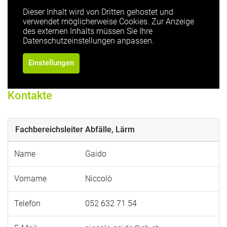
Dieser Inhalt wird von Dritten gehostet und
verwendet möglicherweise Cookies. Zur Anzeige
des externen Inhalts müssen Sie Ihre
Datenschutzeinstellungen anpassen.
Einstellungen
Kontakte
Fachbereichsleiter Abfälle, Lärm
Name
Gaido
Vorname
Niccolò
Telefon
052 632 71 54