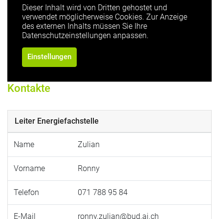
Dieser Inhalt wird von Dritten gehostet und
verwendet möglicherweise Cookies. Zur Anzeige
des externen Inhalts müssen Sie Ihre
Datenschutzeinstellungen anpassen.
Einstellungen
Kontakte
Leiter Energiefachstelle
Name
Zulian
Vorname
Ronny
Telefon
071 788 95 84
E-Mail
ronny.zulian@bud.ai.ch